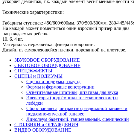
ускоряет демонтаж, т.к. каждый элемент весит меньше десяти 
Технические характеристики:
Габариты ступенек: 450/600/600мм, 370/500/500мм, 280/445/44
На каждой может поместиться один взрослый призер или два
награждаемых ребенка
10, 6, 4 кг.
Материалы: нержавейка: фанера и ковролин.
Дизайн из самоклеющейся пленки, порезанной на плоттере.
ЗВУКОВОЕ ОБОРУДОВАНИЕ
СВЕТОВОЕ ОБОРУДОВАНИЕ
СПЕЦЭФФЕКТЫ
СЦЕНЫ и ПОДИУМЫ
Сцены и подиумы, граунд
Фермы и фермовые конструкции
Осветительные штативы, штативы для звука
Элеваторы (подъёмники телескопические) и
лебёдки
Сброс занавеса, антрактно-раздвижной занавес и
подъемно-опускной занавес
Линолеум балетный, танцевальный, сценический
СТОЛБИКИ и ОГРАЖДЕНИЯ
ВИДЕО ОБОРУДОВАНИЕ