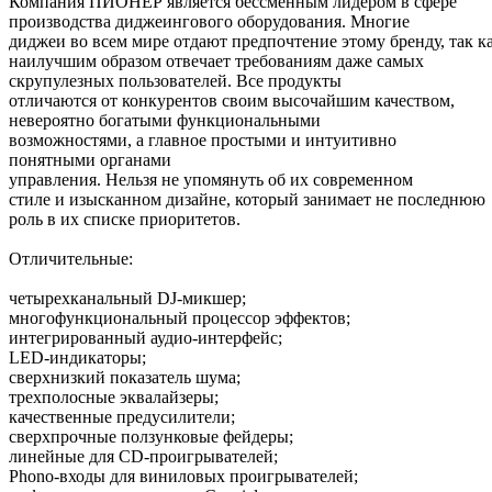
Компания ПИОНЕР является бессменным лидером в сфере
производства диджеингового оборудования. Многие
диджеи во всем мире отдают предпочтение этому бренду, так ка
наилучшим образом отвечает требованиям даже самых
скрупулезных пользователей. Все продукты
отличаются от конкурентов своим высочайшим качеством,
невероятно богатыми функциональными
возможностями, а главное простыми и интуитивно
понятными органами
управления. Нельзя не упомянуть об их современном
стиле и изысканном дизайне, который занимает не последнюю
роль в их списке приоритетов.
Отличительные:
четырехканальный DJ-микшер;
многофункциональный процессор эффектов;
интегрированный аудио-интерфейс;
LED-индикаторы;
сверхнизкий показатель шума;
трехполосные эквалайзеры;
качественные предусилители;
сверхпрочные ползунковые фейдеры;
линейные для CD-проигрывателей;
Phono-входы для виниловых проигрывателей;