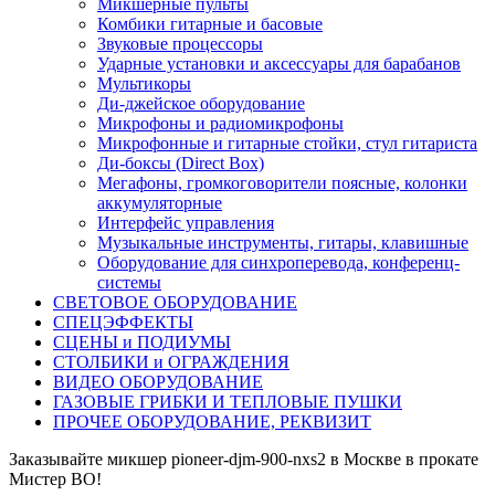
Микшерные пульты
Комбики гитарные и басовые
Звуковые процессоры
Ударные установки и аксессуары для барабанов
Мультикоры
Ди-джейское оборудование
Микрофоны и радиомикрофоны
Микрофонные и гитарные стойки, стул гитариста
Ди-боксы (Direct Box)
Мегафоны, громкоговорители поясные, колонки
аккумуляторные
Интерфейс управления
Музыкальные инструменты, гитары, клавишные
Оборудование для синхроперевода, конференц-
системы
СВЕТОВОЕ ОБОРУДОВАНИЕ
СПЕЦЭФФЕКТЫ
СЦЕНЫ и ПОДИУМЫ
СТОЛБИКИ и ОГРАЖДЕНИЯ
ВИДЕО ОБОРУДОВАНИЕ
ГАЗОВЫЕ ГРИБКИ И ТЕПЛОВЫЕ ПУШКИ
ПРОЧЕЕ ОБОРУДОВАНИЕ, РЕКВИЗИТ
Заказывайте микшер pioneer-djm-900-nxs2 в Москве в прокате
Мистер ВО!