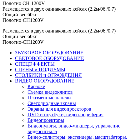
Полотно CH-1200V
Размещается в двух одинаковых кейсах (2,2м/06,/0,7)
Общий вес 60кг
Полотно-CH1200V
Размещается
в
двух
одинаковых
кейсах
(
2
,
2м
/
06
,/
0
,
7
)
Общий
вес
60кг
Полотно-CH1200V
ЗВУКОВОЕ ОБОРУДОВАНИЕ
СВЕТОВОЕ ОБОРУДОВАНИЕ
СПЕЦЭФФЕКТЫ
СЦЕНЫ и ПОДИУМЫ
СТОЛБИКИ и ОГРАЖДЕНИЯ
ВИДЕО ОБОРУДОВАНИЕ
Караоке
Съемка видеоклипов
Плазменные панели
Светодиодные экраны
Экраны для видеопроекторов
DVD и ноутбуки, видео-периферия
Видеопроекторы
Видеопульты, видео-микшеры, управление
видеосигнала
Видео-сплиттеры, экстендеры, масштабаторы,