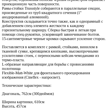
проекционную часть поверхности.
Рамы-стойки Trussstyle собираются в параллельные секции,
произведенные из труб квадратного сечения (1''
анодированный алюминий).
Конструктив складывается точно также, как и однорамный с
добавлением спец-элемента жесткости к каждому
горизонтальному шарниру. Сборка быстрая и легкая при
помощи спец-рукоятки, ускоряющей завинчивание болтов.
15-сантиметровые черные кромки скрывают усиление сторон.
Поставляется в комплекте с рамкой, стойками, винилом в
тканевой сумке, крепящимся кнопками, высокопрочными
усилителями стоек, с переносными кейсам-чемоданами из
термо-пласта.
L-образные направляющие для борьбы с провисаниями
полотнища
Flexible-Matt-White для фронтального проецирования
изображения (Cineflex - напросвет).
Технические характеристики:
Диагональ, 762см (300дюймов)
Ширина картинки, 610см
Высота, 457см