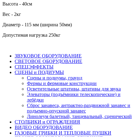
Высота - 40см
Вес - 2кг
Диаметр - 115 мм (ширина 50мм)
Допустимая нагрузка 250кг
ЗВУКОВОЕ ОБОРУДОВАНИЕ
СВЕТОВОЕ ОБОРУДОВАНИЕ
СПЕЦЭФФЕКТЫ
СЦЕНЫ и ПОДИУМЫ
Сцены и подиумы, граунд
Фермы и фермовые конструкции
Осветительные штативы, штативы для звука
Элеваторы (подъёмники телескопические) и
лебёдки
Сброс занавеса, антрактно-раздвижной занавес и
подъемно-опускной занавес
Линолеум балетный, танцевальный, сценический
СТОЛБИКИ и ОГРАЖДЕНИЯ
ВИДЕО ОБОРУДОВАНИЕ
ГАЗОВЫЕ ГРИБКИ И ТЕПЛОВЫЕ ПУШКИ