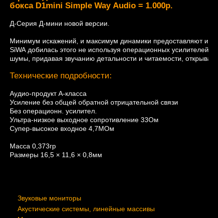
бокса
D1mini
Simple
Way
Audio
=
1
.
000р
.
Д-Серия
Д-мини
новой
версии
.
Минимум
искажений
,
и
максимум
динамики
предоставляют
исп
SiWA
добилась
этого
не
используя
операционных
усилителей
и
шумы
,
придавая
звучанию
детальности
и
читаемости
,
открывая
Технические
подробности
:
Аудио-продукт
А-класса
Усиление
без
общей
обратной
отрицательной
связи
Без
операционн
.
усилител
.
Ультра-низкое
выходное
сопротивление
33Ом
Супер-высокое
входное
4
,
7MОм
Масса
0
,
373гр
Размеры
16
,
5
×
11
,
6
×
0
,
8мм
ЗВУКОВОЕ ОБОРУДОВАНИЕ
Звуковые мониторы
Акустические системы, линейные массивы